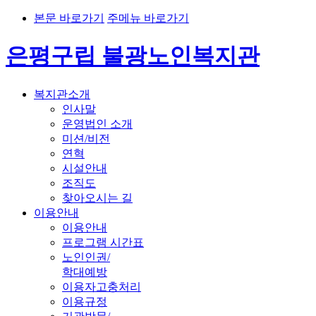
본문 바로가기
주메뉴 바로가기
은평구립 불광노인복지관
복지관소개
인사말
운영법인 소개
미션/비전
연혁
시설안내
조직도
찾아오시는 길
이용안내
이용안내
프로그램 시간표
노인인권/
학대예방
이용자고충처리
이용규정